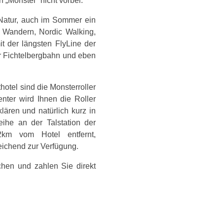
 „Monster“ nicht vorbei.
r Natur, auch im Sommer ein
n: Wandern, Nordic Walking,
it der längsten FlyLine der
r Fichtelbergbahn und eben
otel sind die Monsterroller
enter wird Ihnen die Roller
lären und natürlich kurz in
eihe an der Talstation der
2km vom Hotel entfernt,
reichend zur Verfügung.
uchen und zahlen Sie direkt