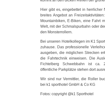
kommt an den dicken Reifen der grünen
Hier gibt es, eingebettet in herrliche
breites Angebot an Freizeitaktivitäte
Mountainbiken, E-Biken, eine Fahrt m
Welt, mit der Schmalspurbahn oder de
den Monsterrollern.
Bei unseren Hotelkollegen im K1 Sporth
zuhause. Das professionelle Verleihc
ausgeben, die möglichen Strecken erk
die Fahrtechnik einweisen. Die Ausl
Fichtelberg Schwebbahn ist ca. 
öffentliche Parkplätze stehen dort aus
Wir sind nur Vermittler, die Roller b
bei k1 sporthotel GmbH & Co KG
Fotos: copyright @k1 Sporthotel