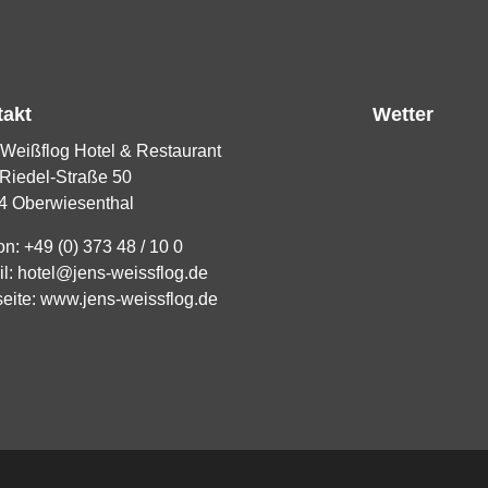
takt
Wetter
Weißflog Hotel & Restaurant
Riedel-Straße 50
4 Oberwiesenthal
on:
+49 (0) 373 48 / 10 0
il:
hotel@jens-weissflog.de
eite:
www.jens-weissflog.de