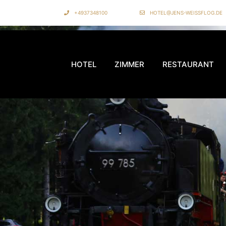
+4937348100
HOTEL@JENS-WEISSFLOG.DE
HOTEL
ZIMMER
RESTAURANT